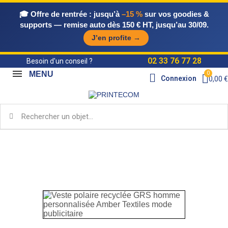
🎓 Offre de rentrée :
jusqu’à
–15 %
sur vos goodies &
supports — remise auto dès 150 € HT, jusqu’au 30/09.
J’en profite →
02 33 76 77 28
Besoin d'un conseil ?
MENU
Connexion
0,00 €
Accueil
Catalogue Objets & Supports
Objets
publicitaires
Textiles
Textiles mode
Veste polaire
recyclée GRS homme personnalisée Amber