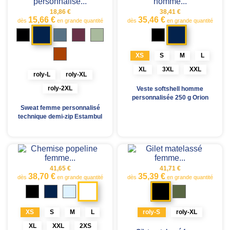
18,86 €
38,41 €
15,66 €
35,46 €
dès
en grande quantité
dès
en grande quantité
Bleu
Marine
Noir
Bleu
Rouge
Vert
Noir
tempête
prune
laurier
marine
Gris
Orange
storm
XS
S
M
L
feu
XL
3XL
XXL
roly-L
roly-XL
roly-2XL
Veste softshell homme
personnalisée 250 g Orion
Sweat femme personnalisé
technique demi-zip Estambul
41,65 €
41,71 €
38,70 €
35,39 €
dès
en grande quantité
dès
en grande quantité
Blanc
Noir
Noir
Bleu
Bleu
Vert
marine
clair
militaire
XS
S
M
L
roly-S
roly-XL
XL
XXL
2XS