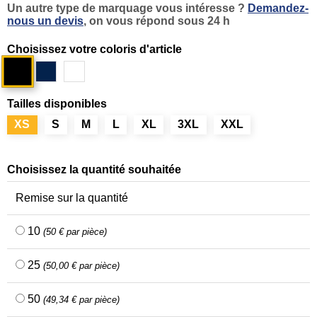
Un autre type de marquage vous intéresse ?
Demandez-
nous un devis
, on vous répond sous 24 h
Choisissez votre coloris d'article
Noir
Gris
Bleu
Marine
Blanc
storm
NXT
Tailles disponibles
XS
S
M
L
XL
3XL
XXL
Choisissez la quantité souhaitée
Remise sur la quantité
10
(50 € par pièce)
25
(50,00 € par pièce)
50
(49,34 € par pièce)