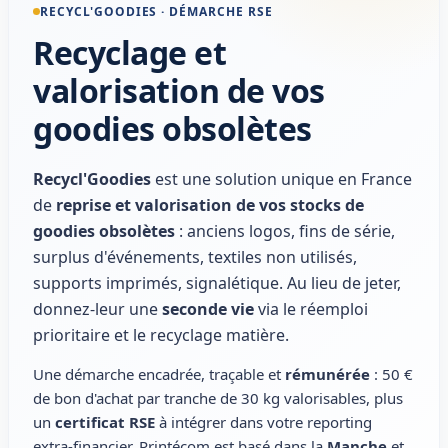
RECYCL'GOODIES · DÉMARCHE RSE
Recyclage et
valorisation de vos
goodies obsolètes
Recycl'Goodies
est une solution unique en France
de
reprise et valorisation de vos stocks de
goodies obsolètes
: anciens logos, fins de série,
surplus d'événements, textiles non utilisés,
supports imprimés, signalétique. Au lieu de jeter,
donnez-leur une
seconde vie
via le réemploi
prioritaire et le recyclage matière.
Une démarche encadrée, traçable et
rémunérée
: 50 €
de bon d'achat par tranche de 30 kg valorisables, plus
un
certificat RSE
à intégrer dans votre reporting
extra-financier. Printécom est basé dans la
Manche
et