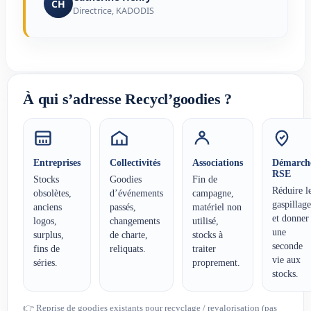
CH
Directrice, KADODIS
À qui s’adresse Recycl’goodies ?
Entreprises
Collectivités
Associations
Démarch
RSE
Stocks
Goodies
Fin de
Réduire l
obsolètes,
d’événements
campagne,
gaspillage
anciens
passés,
matériel non
et donner
logos,
changements
utilisé,
une
surplus,
de charte,
stocks à
seconde
fins de
reliquats.
traiter
vie aux
séries.
proprement.
stocks.
👉 Reprise de goodies existants pour recyclage / revalorisation (pas