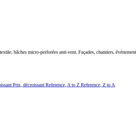
textile, bâches micro-perforées anti-vent. Façades, chantiers, événeme
oissant
Prix, décroissant
Reference, A to Z
Reference, Z to A