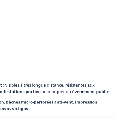
t
: visibles à très longue distance, résistantes aux
ifestation sportive
ou marquer un
événement public
.
ion
,
bâches micro-perforées anti-vent
,
impression
ment en ligne
.