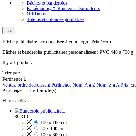
Bâches et banderoles
Kakémonos, X-Banners et Enrouleurs
Oriflamme
Totems et colonnes gonflables

ok
Bâche publicitaire personnalisée à votre logo | Printécom
Bâches et banderoles publicitaires personnalisées : PVC 440 à 700 g, 
Il y a 1 produit.
Trier par:
Pertinence

Ventes, ordre décroissant
Pertinence
Nom, A à Z
Nom, Z à A
Prix, cr
Affichage 1-1 de 1 article(s)
Filtres actifs
86,31 €
100 x 100 cm
50 x 100 cm
100 x 300 cm