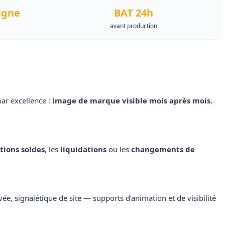
igne
BAT 24h
avant production
par excellence :
image de marque visible mois après mois
,
tions soldes
, les
liquidations
ou les
changements de
vée, signalétique de site — supports d’animation et de visibilité