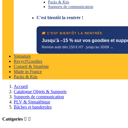
Packs & Kits
Supports de communication
C'est bientôt la rentrée !
🎓 C’EST BIENTÔT LA RENTRÉE
Jusqu’à –15 % sur vos goodies et supp
Remise auto dès 150 € HT · jusqu’au 30/09 →
Signature
Recycl'Goodies
Conseil & Stratégie
Made in France
Packs & Kits
Accueil
Catalogue Objets & Supports
Supports de communication
PLV & Signalétique
Bâches et banderoles
Catégories

