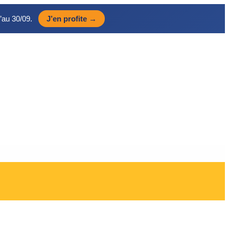
’au 30/09.
J’en profite →