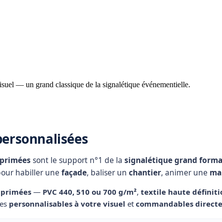
isuel — un grand classique de la signalétique événementielle.
personnalisées
mprimées
sont le support n°1 de la
signalétique grand forma
pour habiller une
façade
, baliser un
chantier
, animer une
man
mprimées
—
PVC 440, 510 ou 700 g/m²
,
textile haute définit
tes
personnalisables à votre visuel
et
commandables directe