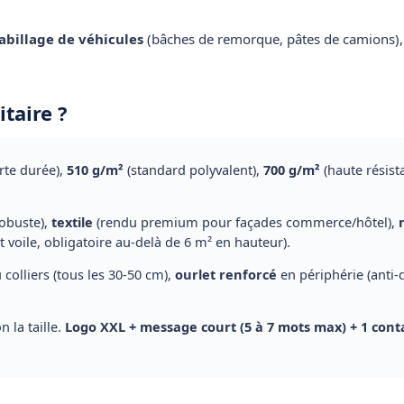
abillage de véhicules
(bâches de remorque, pâtes de camions), 
taire ?
rte durée),
510 g/m²
(standard polyvalent),
700 g/m²
(haute résist
robuste),
textile
(rendu premium pour façades commerce/hôtel),
ffet voile, obligatoire au-delà de 6 m² en hauteur).
colliers (tous les 30-50 cm),
ourlet renforcé
en périphérie (anti-
n la taille.
Logo XXL + message court (5 à 7 mots max) + 1 cont