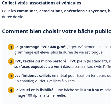
Collectivités, associations et véhicules
Pour les
communes
,
associations
,
opérations citoyennes
,
h
durée de vie.
Comment bien choisir votre bâche publici
Le grammage PVC
:
440 g/m²
(léger, événements de cou
1
grammage est élevé, plus la durée de vie est longue.
PVC, textile ou micro-perforé
:
PVC plein
(le standard, 
2
surfaces exposées au vent
(laisse passer l’air, évite l’e
Les finitions
:
œillets
en métal pour fixation tendeurs ou 
3
un chantier, ourlet + œillets à 50 cm.
Le visuel et la lisibilité
: une bâche se lit à
10 à 50 m
selo
4
image 100 dpi à la taille réelle.