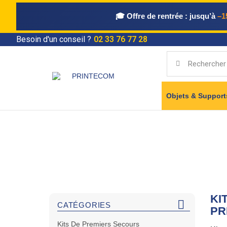
🎓 Offre de rentrée :
jusqu’à
–1
Besoin d'un conseil ?
02 33 76 77 28
Objets & Suppor
Accueil
KI

CATÉGORIES
PR
Kits De Premiers Secours