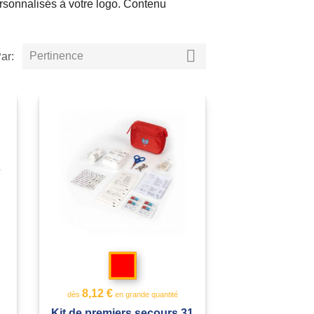
personnalisés à votre logo. Contenu

Pertinence
Par:
Rouge
8,12 €
dès
en grande quantité
Kit de premiers secours 31