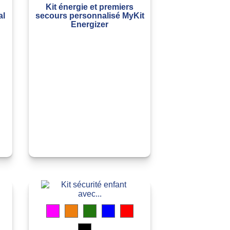
Kit énergie et premiers
al
secours personnalisé MyKit
Energizer
ouge
Magenta
Orange
Vert
Bleu
Rouge
cide
ranslucide
transparent
translucide
translucide
translucide
translucide
Noir