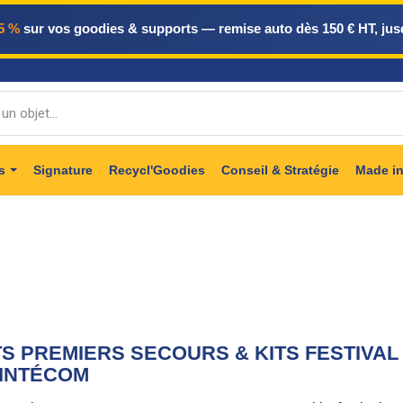
5 %
sur vos goodies & supports — remise auto dès 150 € HT, jus
ts
Signature
Recycl'Goodies
Conseil & Stratégie
Made in
Catalogue Objets & Supports
Objets publicitaires
Good
TS PREMIERS SECOURS & KITS FESTIVAL
INTÉCOM