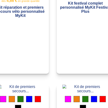
4,86 €
dès
en grande quantité
Kit festival complet
personnalisé MyKit Festiv
it réparation et premiers
Plus
ecours vélo personnalisé
MyKit
Magenta
Orange
Vert
Bleu
Rouge
Magenta
Orange
Vert
Bleu
R
transparent
translucide
translucide
translucide
translucide
transparent
translucide
translucide
translu
t
Noir
Noir