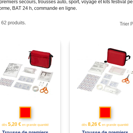
 premiers secours, trousses auto, sport, voyage et kits festival 
orme, BAT 24 h, commande en ligne.
a 62 produits.
Trier 
Rouge
Rouge
5,20 €
8,26 €
dès
en grande quantité
dès
en grande quantité
Trousse de premiers
Trousse de premiers