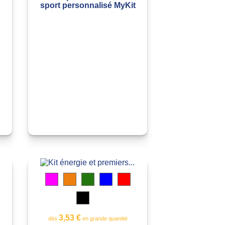
sport personnalisé MyKit
ouge
Magenta
Orange
Vert
Bleu
Rouge
cide
ranslucide
transparent
translucide
translucide
translucide
translucide
Noir
translucide
Jaune
Blanc
t
translucide
transparent
3,53 €
dès
en grande quantité