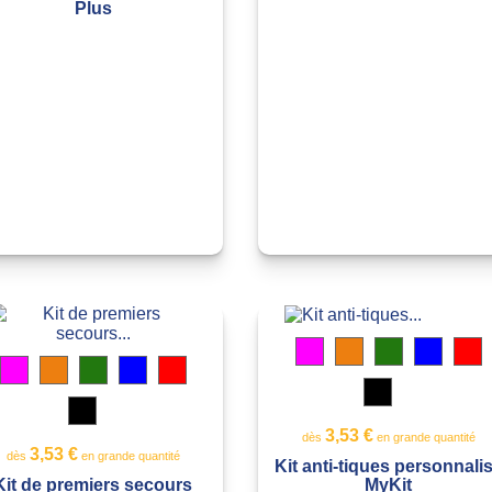
Plus
Magenta
Orange
Vert
Bleu
R
transparent
translucide
translucide
translu
t
Magenta
Orange
Vert
Bleu
Rouge
transparent
translucide
translucide
translucide
translucide
Noir
translucide
Noir
Jaune
Blanc
translucide
translucide
transparen
Jaune
Blanc
3,53 €
dès
en grande quantité
translucide
transparent
3,53 €
dès
en grande quantité
Kit anti-tiques personnali
MyKit
Kit de premiers secours