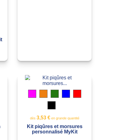
ouge
cide
ranslucide
t
t
ouge
cide
ranslucide
Magenta
Orange
Vert
Bleu
Rouge
transparent
translucide
translucide
translucide
translucide
Noir
translucide
t
Jaune
Blanc
translucide
transparent
3,53 €
dès
en grande quantité
n
Kit piqûres et morsures
personnalisé MyKit