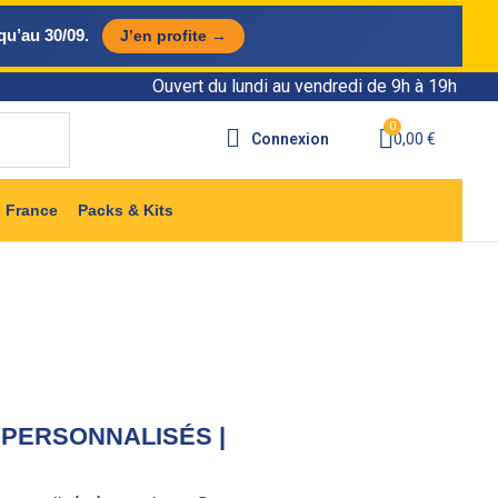
qu’au 30/09.
J’en profite →
Ouvert du lundi au vendredi de 9h à 19h
Connexion
0,00 €
 France
Packs & Kits
ies Santé et Beauté
Kits de Premiers Secours
 PERSONNALISÉS |