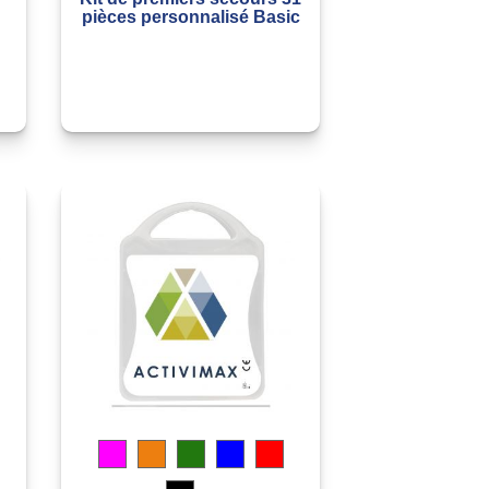
pièces personnalisé Basic
Magenta
Orange
Vert
Bleu
Rouge
transparent
translucide
translucide
translucide
translucide