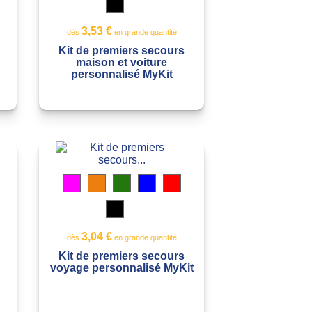
Noir
translucide
Jaune
Blanc
s
translucide
transparent
3,53 €
dès
en grande quantité
Kit de premiers secours
maison et voiture
personnalisé MyKit
Magenta
Orange
Vert
Bleu
Rouge
transparent
translucide
translucide
translucide
translucide
Noir
translucide
Jaune
Blanc
translucide
transparent
3,04 €
dès
en grande quantité
Kit de premiers secours
voyage personnalisé MyKit