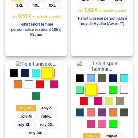
3XL
4XL
XXL
7,61 €
dès
en grande quantité
6,53 €
dès
en grande quantité
T-shirt unisexe personnalisé
recyclé Avalite (Aware™)
T-shirt sport femme
personnalisé respirant 105 g
Kratos
Jaune
Noir
Bleu
Turquoise
Bleu
marine
royal
Noir
Bleu
Vert
Bleu
Turqu
ciel
militaire
marine
Orange
Blanc
Rouge
Rosette
Jaune
Menthe
Bleu
Citron
Blanc
Gris
royal
vert
Vert
chiné
kelly
Rouge
Rosette
Jaune
Sable
fluo
foncé
Vert
roly-XS
roly-S
Bleu
Corail
Mauve
Orange
Plom
fougère
clair
fluo
fluo
foncé
roly-M
roly-L
de
Rose
Rose
Vert
lune
roly-XL
roly-2XL
fluo
lady
fluo
fluo
roly-3XL
roly-S
roly-M