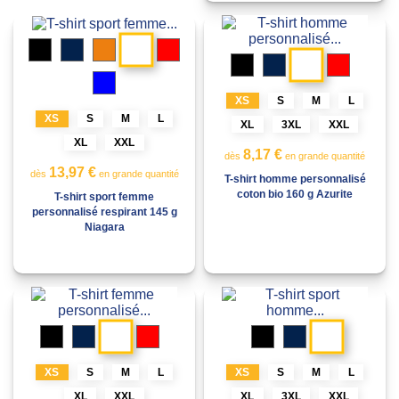
Blanc
Noir
Marine
Orange
Rouge
Blanc
Noir
Marine
Rouge
Bleu
Gris
storm
XS
S
M
L
XS
S
M
L
XL
3XL
XXL
XL
XXL
8,17 €
dès
en grande quantité
13,97 €
dès
en grande quantité
T-shirt homme personnalisé
coton bio 160 g Azurite
T-shirt sport femme
personnalisé respirant 145 g
Niagara
Blanc
Blanc
Noir
Marine
Rouge
Noir
Marine
Gris
storm
XS
S
M
L
XS
S
M
L
XL
XXL
XL
3XL
XXL