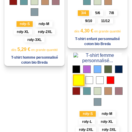
cendré
brume
grec
pâle
cendré
brume
grec
Bleu
3/4
5/6
7/8
calme
9/10
11/12
roly-S
roly-M
4,30 €
dès
en grande quantité
roly-XL
roly-2XL
T-shirt enfant personnalisé
roly-3XL
coton bio Breda
5,29 €
dès
en grande quantité
T-shirt homme personnalisé
coton bio Breda
Noir
Lilas
Bleu
Vert
Bleu
ciel
militaire
marin
Jaune
Bleu
Blanc
Rouge
royal
Lavande
Gris
Grenat
Bleu
Vert
Orange
Roug
chiné
cendré
brume
grec
pâle
Bleu
calme
roly-S
roly-M
roly-L
roly-XL
roly-2XL
roly-3XL