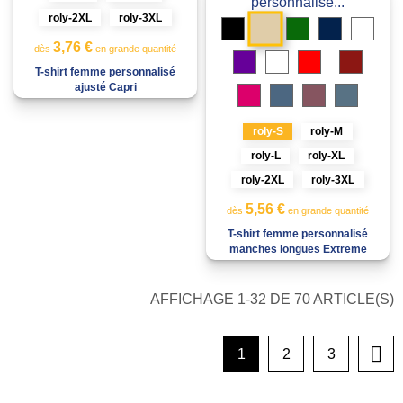
roly-2XL
roly-3XL
Sable
Noir
Vert
Bleu
Bleu
bouteille
marine
royal
3,76 €
dès
en grande quantité
Violet
Blanc
Rouge
Grenat
T-shirt femme personnalisé
Gris
ajusté Capri
Rosette
Bleu
Rouge
Bleu
chiné
denim
baie
tempête
roly-S
roly-M
roly-L
roly-XL
roly-2XL
roly-3XL
5,56 €
dès
en grande quantité
T-shirt femme personnalisé
manches longues Extreme
AFFICHAGE 1-32 DE 70 ARTICLE(S)

1
2
3