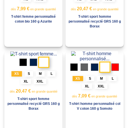
7,99 €
20,47 €
dès
en grande quantité
dès
en grande quantité
T-shirt femme personnalisé
T-shirt sport homme
coton bio 160 g Azurite
personnalisé recyclé GRS 160 g
Borax
Blanc
Noir
Marine
Blanc
Noir
Gris
Marine
Roug
XS
S
M
L
XS
S
M
L
XL
XXL
XL
XXL
20,47 €
dès
en grande quantité
7,09 €
dès
en grande quantité
T-shirt sport femme
T-shirt homme personnalisé col
personnalisé recyclé GRS 160 g
V coton 160 g Somoto
Borax