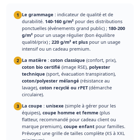
Le grammage
: indicateur de qualité et de
1
durabilité.
140-160 g/m²
pour des distributions
ponctuelles (événements grand public) ;
180-200
g/m²
pour un usage régulier (bon équilibre
qualité/prix) ;
220 g/m² et plus
pour un usage
intensif ou un cadeau premium.
La matière
:
coton classique
(confort, prix),
2
coton bio certifié
(image RSE),
polyester
technique
(sport, évacuation transpiration),
coton/polyester mélangé
(résistance au
lavage),
coton recyclé ou rPET
(démarche
circulaire).
La coupe
:
unisexe
(simple à gérer pour les
3
équipes),
coupe homme et femme
(plus
flatteur, recommandé pour cadeau client ou
marque premium),
coupe enfant
pour familles.
Prévoyez une grille de tailles complète (XS à XXL
minimum).