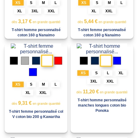
XS
S
M
L
XS
S
M
L
XL
3XL
XXL
XL
XXL
3,17 €
5,44 €
dès
en grande quantité
dès
en grande quantité
T-shirt homme personnalisé
T-shirt femme personnalisé
coton 160 g Nanaimo
coton 160 g Nanaimo
Blanc
Blanc
Noir
Gris
Marine
Rouge
Noir
Marine
Bleu
mélangé
Gris
Bleu
storm
XS
S
L
XL
Gris
Bleu
3XL
XXL
storm
NXT
XS
S
M
L
11,20 €
dès
en grande quantité
XL
XXL
T-shirt homme personnalisé
9,31 €
dès
en grande quantité
manches longues coton bio
Ponoka
T-shirt femme personnalisé col
V coton bio 200 g Kawartha