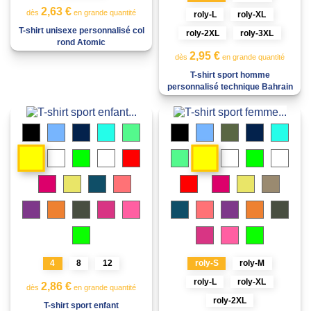
2,63 €
dès
en grande quantité
roly-L
roly-XL
T-shirt unisexe personnalisé col
roly-2XL
roly-3XL
rond Atomic
2,95 €
dès
en grande quantité
T-shirt sport homme
personnalisé technique Bahrain
Noir
Bleu
Bleu
Turquoise
Menthe
Noir
Bleu
Vert
Bleu
Turqu
ciel
marine
ciel
militaire
marine
Jaune
Jaune
Bleu
Citron
Blanc
Rouge
Menthe
Bleu
Citron
Blanc
royal
vert
royal
vert
Rosette
Jaune
Bleu
Corail
Rouge
Rosette
Jaune
Sable
fluo
clair
fluo
fluo
foncé
Vert
Vert
de
Mauve
Orange
Plomb
Rose
Rose
Bleu
Corail
Mauve
Orange
Plom
fougère
fougère
lune
fluo
foncé
fluo
lady
clair
fluo
fluo
foncé
fluo
de
Vert
Rose
Rose
Vert
lune
fluo
fluo
lady
fluo
fluo
4
8
12
roly-S
roly-M
roly-L
roly-XL
2,86 €
dès
en grande quantité
roly-2XL
T-shirt sport enfant