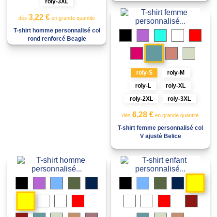
roly-3XL
3,22 €
dès
en grande quantité
T-shirt homme personnalisé col
Noir
Lilas
Turquoise
Blanc
Roug
rond renforcé Beagle
Bleu
Rosette
Orange
Vert
argile
brume
cendré
Lavande
roly-S
roly-M
roly-L
roly-XL
roly-2XL
roly-3XL
6,28 €
dès
en grande quantité
T-shirt femme personnalisé col
V ajusté Belice
Ja
Noir
Lilas
Bleu
Vert
Bleu
Noir
Bleu
Vert
Bleu
ciel
militaire
marine
ciel
militaire
marine
Jaune
Bleu
Blanc
Rouge
Bleu
Blanc
Rouge
Grenat
royal
royal
Lavande
Gris
Lavande
Gris
Grenat
Bleu
Vert
Orange
Rouge
Bleu
Vert
Orange
chiné
chiné