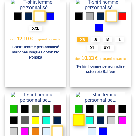
Blanc
Blanc
Noir
Marine
Bleu
Noir
Gris
Marine
Roug
mélangé
Gris
Bleu
storm
XXL
Gris
storm
12,10 €
dès
en grande quantité
XS
S
M
L
T-shirt femme personnalisé
XL
XXL
manches longues coton bio
Ponoka
10,33 €
dès
en grande quantité
T-shirt homme personnalisé
coton bio Balfour
Vert
Noir
Vert
Vert
Bordeaux
Vert
Noir
Vert
Bordeaux
Char
pomme
militaire
forêt
pomme
forêt
Jaune
Charbon
Gris
Jaune
Vert
Marine
Vert
Marine
Gris
Mage
eau
eau
clair
Blanc
Gris
Magenta
Orange
Bleu
Bleu
Bleu
clair
clair
clair