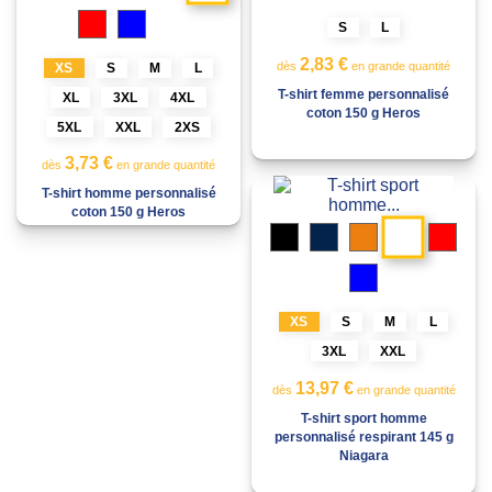
Rose
Vert
Rouge
Bleu
clair
fougère
S
L
Rose
Gris
Vert
clair
storm
fougère
2,83 €
dès
en grande quantité
XS
S
M
L
T-shirt femme personnalisé
XL
3XL
4XL
coton 150 g Heros
5XL
XXL
2XS
3,73 €
dès
en grande quantité
T-shirt homme personnalisé
coton 150 g Heros
Blanc
Noir
Marine
Orange
Roug
Bleu
XS
S
M
L
3XL
XXL
13,97 €
dès
en grande quantité
T-shirt sport homme
personnalisé respirant 145 g
Niagara