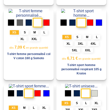
Blanc
Blanc
Noir
Gris
Marine
Rouge
Noir
Marine
Rouge
Bleu
XS
S
M
L
Gris
storm
XS
S
M
L
XL
XXL
XL
3XL
4XL
7,09 €
dès
en grande quantité
5XL
XXL
T-shirt femme personnalisé col
6,71 €
V coton 160 g Somoto
dès
en grande quantité
T-shirt sport homme
personnalisé respirant 105 g
Kratos
Blanc
Blanc
Noir
Marine
Rouge
Bleu
Noir
Marine
Flocons
d’avoine
XS
S
L
XL
Gris
storm
XS
M
L
XL
3XL
XXL
2XS