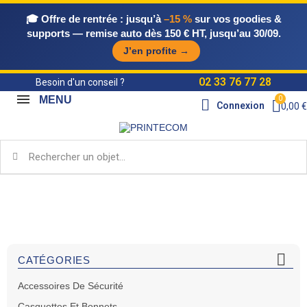
🎓 Offre de rentrée :
jusqu’à
–15 %
sur vos goodies &
supports — remise auto dès 150 € HT, jusqu’au 30/09.
J’en profite →
02 33 76 77 28
Besoin d'un conseil ?
MENU
Connexion
0,00 €
Accueil
Catalogue Objets & Supports
Objets
publicitaires
Textiles
T-Shirts

CATÉGORIES
Accessoires De Sécurité
Casquettes Et Bonnets