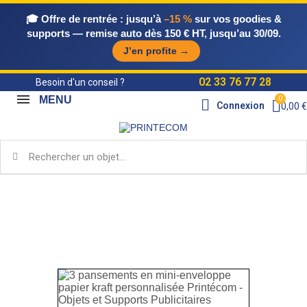
🎓 Offre de rentrée :
jusqu’à
–15 %
sur vos goodies &
supports — remise auto dès 150 € HT, jusqu’au 30/09.
J’en profite →
02 33 76 77 28
Besoin d'un conseil ?
MENU
Connexion
0,00 €
Accueil
Catalogue Objets & Supports
Objets
publicitaires
Goodies Santé et Beauté
Kits de
Premiers Secours
3 pansements en mini-enveloppe
papier kraft personnalisée