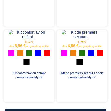
8,12 €
6,79 €
5,96 €
4,86 €
dès
en grande quantité
dès
en grande quantité
Magenta
Orange
Vert
Bleu
Rouge
Magenta
Orange
Vert
Bleu
Roug
transparent
translucide
translucide
translucide
translucide
transparent
translucide
translucide
translucide
transl
Noir
Noir
translucide
translucide
Jaune
Blanc
Jaune
Blanc
translucide
transparent
translucide
transparent
Kit confort avion enfant
Kit de premiers secours sport
personnalisé MyKit
personnalisé MyKit