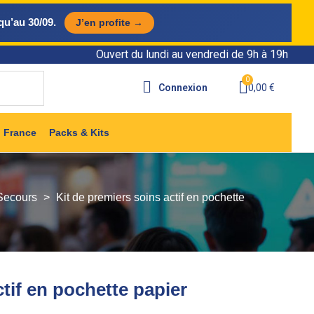
qu’au 30/09.
J’en profite →
Ouvert du lundi au vendredi de 9h à 19h
Connexion
0,00 €
 France
Packs & Kits
 Secours
Kit de premiers soins actif en pochette
ctif en pochette papier