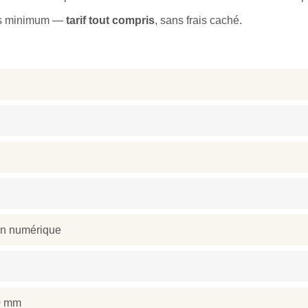
ns minimum —
tarif tout compris
, sans frais caché.
on numérique
0 mm