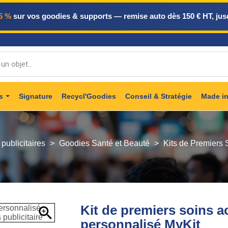
5 %
sur vos goodies & supports — remise auto dès 150 € HT, jus
ts
Signature
Recycl'Goodies
Conseil & Stratégie
Made in
 publicitaires
Goodies Santé et Beauté
Kits de Premiers
Kit de premiers soins a

personnalisé MyKit