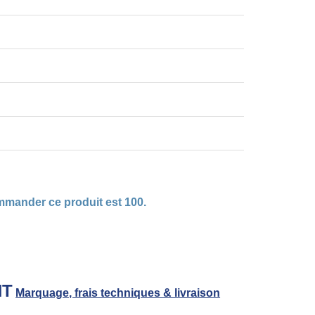
mmander ce produit est 100.
HT
Marquage, frais techniques & livraison