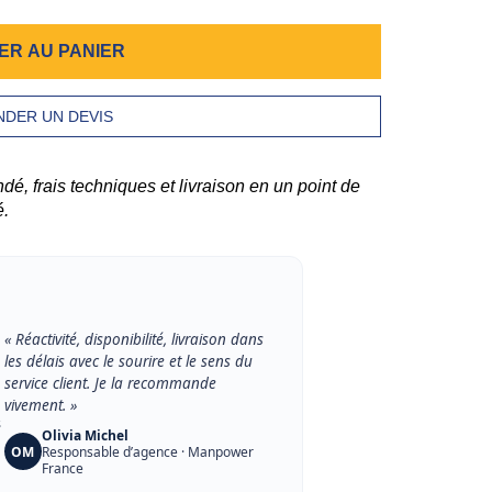
ER AU PANIER
DER UN DEVIS
 frais techniques et livraison en un point de
é.
« Réactivité, disponibilité, livraison dans
les délais avec le sourire et le sens du
service client. Je la recommande
vivement. »
s
Olivia Michel
OM
Responsable d’agence · Manpower
France