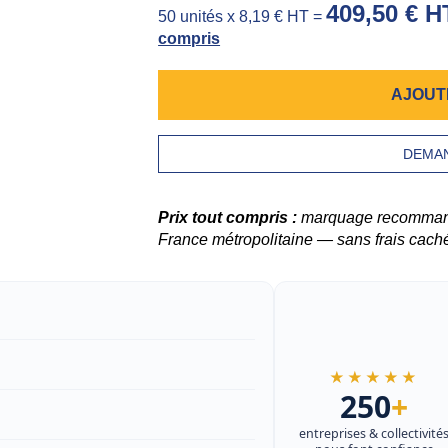
409,50 € H
50 unités x 8,19 € HT =
compris
AJOUT
DEMAN
Prix tout compris :
marquage recommandé,
France métropolitaine — sans frais cach
★★★★★
250
+
entreprises & collectivité