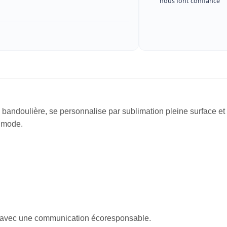
nous font confiance
n bandoulière, se personnalise par sublimation pleine surface e
t mode.
nt avec une communication écoresponsable.