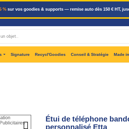
5 %
sur vos goodies & supports — remise auto dès 150 € HT, jus
ts
Signature
Recycl'Goodies
Conseil & Stratégie
Made in
 publicitaires
Objets High-Tech
Accessoires de téléphoni
Étui de téléphone band

personnalisé Etta