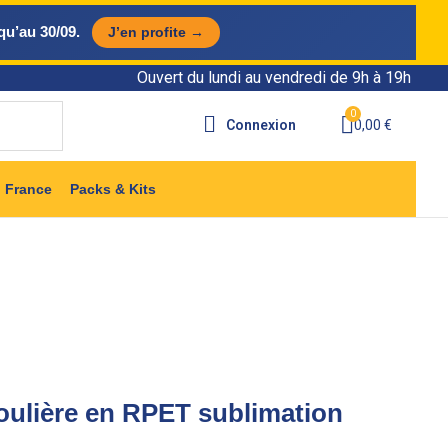
qu’au 30/09.
J’en profite →
Ouvert du lundi au vendredi de 9h à 19h
Connexion
0,00 €
 France
Packs & Kits
e
Étui de téléphone bandoulière en RPET
oulière en RPET sublimation