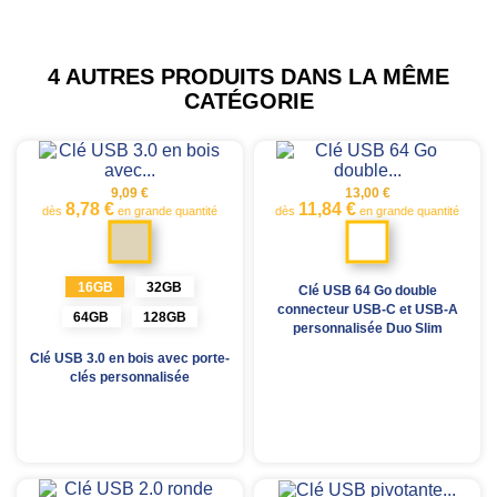
4 AUTRES PRODUITS DANS LA MÊME
CATÉGORIE
9,09 €
13,00 €
8,78 €
11,84 €
dès
en grande quantité
dès
en grande quantité
Marron
Blanc
clair
16GB
32GB
Clé USB 64 Go double
connecteur USB-C et USB-A
64GB
128GB
personnalisée Duo Slim
Clé USB 3.0 en bois avec porte-
clés personnalisée