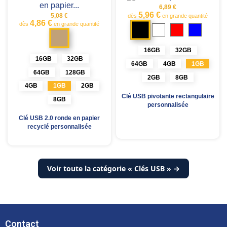
6,89 €
5,96 €
5,08 €
dès
en grande quantité
4,86 €
Noir
dès
en grande quantité
Blanc
Rouge
Bleu
Marron
kraft
16GB
32GB
16GB
32GB
64GB
4GB
1GB
64GB
128GB
2GB
8GB
4GB
1GB
2GB
Clé USB pivotante rectangulaire
8GB
personnalisée
Clé USB 2.0 ronde en papier
recyclé personnalisée
Voir toute la catégorie « Clés USB » →
Contact