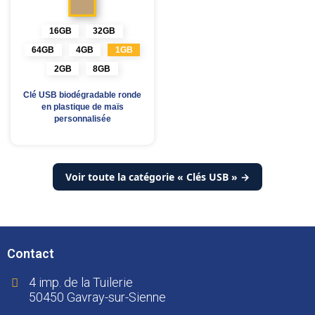
kraft
16GB
32GB
64GB
4GB
1GB
2GB
8GB
Clé USB biodégradable ronde
en plastique de maïs
personnalisée
Voir toute la catégorie « Clés USB » →
Contact
4 imp. de la Tuilerie
50450 Gavray-sur-Sienne