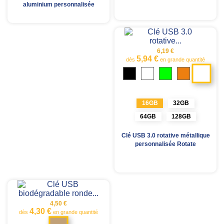
aluminium personnalisée
6,19 €
5,94 €
dès
en grande quantité
Bla
Noir
Bleu
Citron
Orange
royal
vert
Rouge
vif
16GB
32GB
64GB
128GB
Clé USB 3.0 rotative métallique
personnalisée Rotate
4,50 €
4,30 €
dès
en grande quantité
Marron