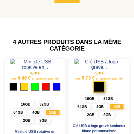
4 AUTRES PRODUITS DANS LA MÊME
CATÉGORIE
4,70 €
7,70 €
4,46 €
6,73 €
dès
en grande quantité
dès
en grande quantité
Noir
Noir
Doré
Vert
Rouge
Bleu
16GB
32GB
16GB
32GB
64GB
4GB
1GB
64GB
4GB
1GB
2GB
8GB
2GB
8GB
Clé USB à logo gravé lumineux
blanc personnalisée
Mini clé USB rotative en