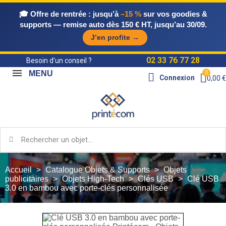
🎓 Offre de rentrée :
jusqu’à
–15 %
sur vos goodies &
supports — remise auto dès 150 € HT, jusqu’au 30/09.
J’en profite →
02 33 76 77 28
Besoin d'un conseil ?
MENU
Connexion
0,00 €
Accueil
Catalogue Objets & Supports
Objets
publicitaires
Objets High-Tech
Clés USB
Clé USB
3.0 en bambou avec porte-clés personnalisée