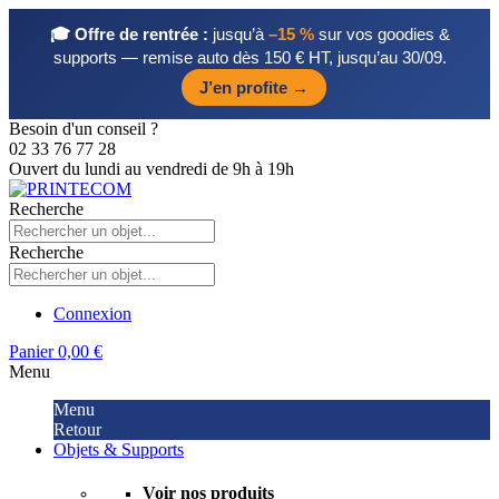
🎓 Offre de rentrée :
jusqu’à
–15 %
sur vos goodies &
supports — remise auto dès 150 € HT, jusqu’au 30/09.
J’en profite →
Besoin d'un conseil ?
02 33 76 77 28
Ouvert du lundi au vendredi de 9h à 19h
Recherche
Recherche
Connexion
Panier
0,00 €
Menu
Menu
Retour
Objets & Supports
Voir nos produits