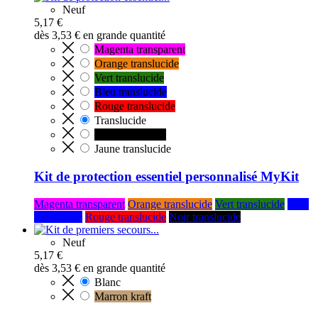
Neuf
5,17 €
dès
3,53 €
en grande quantité
Magenta transparent
Orange translucide
Vert translucide
Bleu translucide
Rouge translucide
Translucide
Noir translucide
Jaune translucide
Kit de protection essentiel personnalisé MyKit
Magenta transparent
Orange translucide
Vert translucide
Bleu
translucide
Rouge translucide
Noir translucide
Neuf
5,17 €
dès
3,53 €
en grande quantité
Blanc
Marron kraft