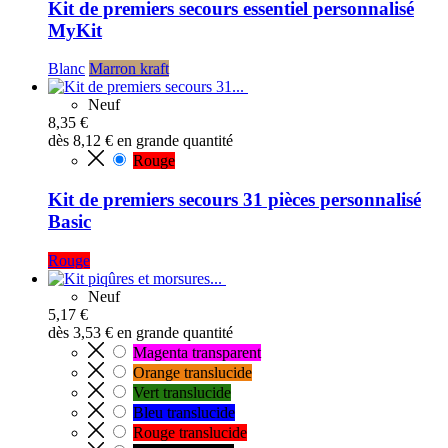
Kit de premiers secours essentiel personnalisé
MyKit
Blanc
Marron kraft
Neuf
8,35 €
dès
8,12 €
en grande quantité
Rouge
Kit de premiers secours 31 pièces personnalisé
Basic
Rouge
Neuf
5,17 €
dès
3,53 €
en grande quantité
Magenta transparent
Orange translucide
Vert translucide
Bleu translucide
Rouge translucide