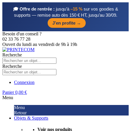
🎓 Offre de rentrée :
jusqu’à
–15 %
sur vos goodies &
supports — remise auto dès 150 € HT, jusqu’au 30/09.
J’en profite →
Besoin d'un conseil ?
02 33 76 77 28
Ouvert du lundi au vendredi de 9h à 19h
Recherche
Recherche
Connexion
Panier
0,00 €
Menu
Menu
Retour
Objets & Supports
Voir nos produits