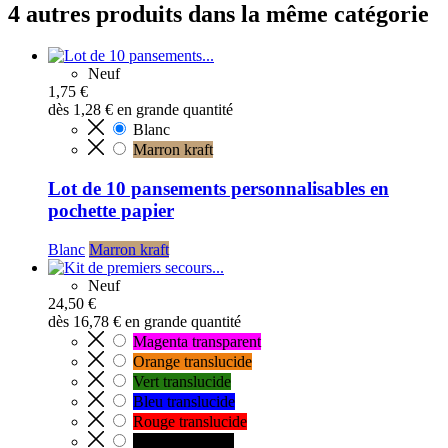
4 autres produits dans la même catégorie
Neuf
1,75 €
dès
1,28 €
en grande quantité
Blanc
Marron kraft
Lot de 10 pansements personnalisables en
pochette papier
Blanc
Marron kraft
Neuf
24,50 €
dès
16,78 €
en grande quantité
Magenta transparent
Orange translucide
Vert translucide
Bleu translucide
Rouge translucide
Noir translucide