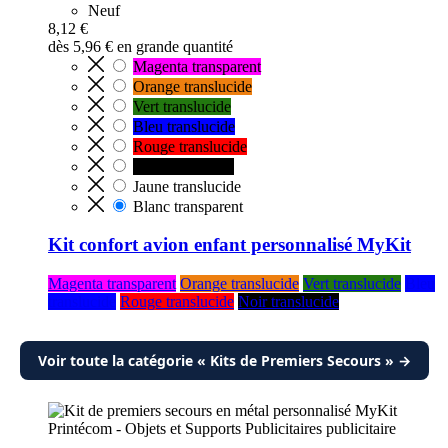
Neuf
8,12 €
dès
5,96 €
en grande quantité
Magenta transparent
Orange translucide
Vert translucide
Bleu translucide
Rouge translucide
Noir translucide
Jaune translucide
Blanc transparent
Kit confort avion enfant personnalisé MyKit
Magenta transparent
Orange translucide
Vert translucide
Bleu
translucide
Rouge translucide
Noir translucide
Voir toute la catégorie « Kits de Premiers Secours » →