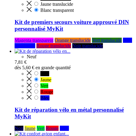
Jaune translucide
Blanc transparent
Kit de premiers secours voiture approuvé DIN
personnalisé MyKit
Magenta transparent
Orange translucide
Vert translucide
Bleu
translucide
Rouge translucide
Noir translucide
Neuf
7,81 €
dès
5,60 €
en grande quantité
Noir
Jaune
Vert
Rouge
Bleu
Kit de réparation vélo en métal personnalisé
MyKit
Noir
Jaune
Vert
Rouge
Bleu