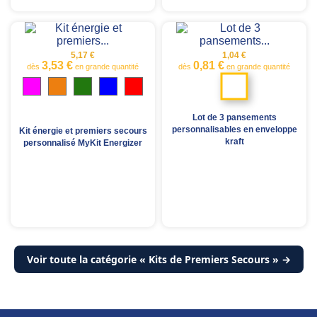
5,17 €
1,04 €
3,53 €
0,81 €
dès
en grande quantité
dès
en grande quantité
Blanc
Magenta
Orange
Vert
Bleu
Rouge
transparent
translucide
translucide
translucide
translucide
Jaune
Blanc
Lot de 3 pansements
translucide
transparent
personnalisables en enveloppe
Kit énergie et premiers secours
kraft
personnalisé MyKit Energizer
Voir toute la catégorie « Kits de Premiers Secours » →