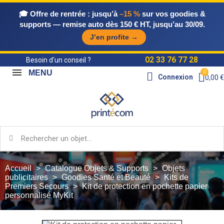
🎓 Offre de rentrée :
jusqu’à
–15 %
sur vos goodies &
supports — remise auto dès 150 € HT, jusqu’au 30/09.
J’en profite →
02 33 76 77 28
Besoin d'un conseil ?
MENU
Connexion
0,00 €
Accueil
Catalogue Objets & Supports
Objets
publicitaires
Goodies Santé et Beauté
Kits de
Premiers Secours
Kit de protection en pochette papier
personnalisé MyKit