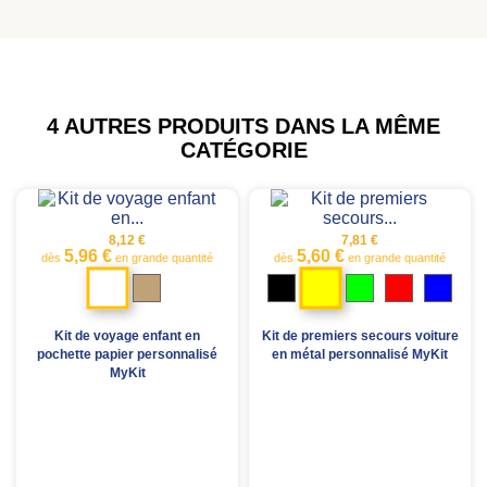
4 AUTRES PRODUITS DANS LA MÊME
CATÉGORIE
8,12 €
7,81 €
5,96 €
5,60 €
dès
en grande quantité
dès
en grande quantité
Blanc
Jaune
Marron
Noir
Vert
Rouge
Bleu
kraft
Kit de voyage enfant en
Kit de premiers secours voiture
pochette papier personnalisé
en métal personnalisé MyKit
MyKit