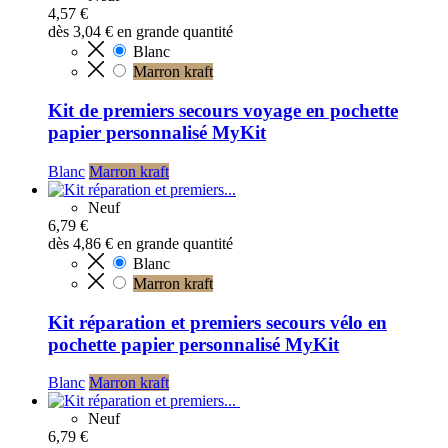
4,57 €
dès
3,04 €
en grande quantité
Blanc
Marron kraft
Kit de premiers secours voyage en pochette
papier personnalisé MyKit
Blanc
Marron kraft
Neuf
6,79 €
dès
4,86 €
en grande quantité
Blanc
Marron kraft
Kit réparation et premiers secours vélo en
pochette papier personnalisé MyKit
Blanc
Marron kraft
Neuf
6,79 €