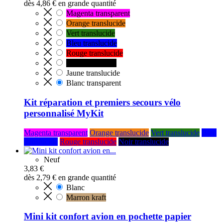
dès
4,86 €
en grande quantité
Magenta transparent
Orange translucide
Vert translucide
Bleu translucide
Rouge translucide
Noir translucide
Jaune translucide
Blanc transparent
Kit réparation et premiers secours vélo
personnalisé MyKit
Magenta transparent
Orange translucide
Vert translucide
Bleu
translucide
Rouge translucide
Noir translucide
Neuf
3,83 €
dès
2,79 €
en grande quantité
Blanc
Marron kraft
Mini kit confort avion en pochette papier