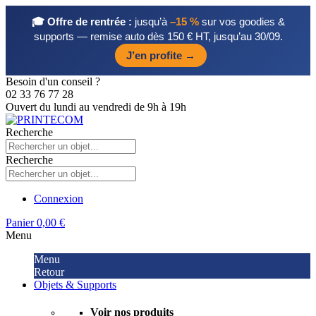
🎓 Offre de rentrée :
jusqu’à
–15 %
sur vos goodies &
supports — remise auto dès 150 € HT, jusqu’au 30/09.
J’en profite →
Besoin d'un conseil ?
02 33 76 77 28
Ouvert du lundi au vendredi de 9h à 19h
Recherche
Recherche
Connexion
Panier
0,00 €
Menu
Menu
Retour
Objets & Supports
Voir nos produits