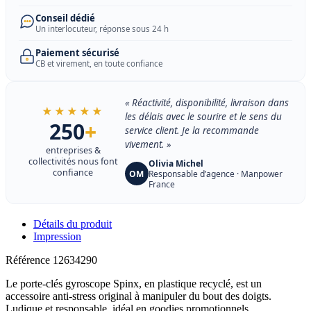
Conseil dédié
Un interlocuteur, réponse sous 24 h
Paiement sécurisé
CB et virement, en toute confiance
« Réactivité, disponibilité, livraison dans
★★★★★
les délais avec le sourire et le sens du
250
+
service client. Je la recommande
vivement. »
entreprises &
collectivités nous font
Olivia Michel
confiance
OM
Responsable d’agence · Manpower
France
Détails du produit
Impression
Référence
12634290
Le porte-clés gyroscope Spinx, en plastique recyclé, est un
accessoire anti-stress original à manipuler du bout des doigts.
Ludique et responsable, idéal en goodies promotionnels