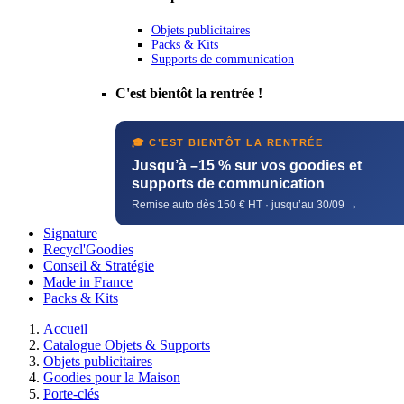
Objets publicitaires
Packs & Kits
Supports de communication
C'est bientôt la rentrée !
🎓 C’EST BIENTÔT LA RENTRÉE
Jusqu’à –15 % sur vos goodies et
supports de communication
Remise auto dès 150 € HT · jusqu’au 30/09 →
Signature
Recycl'Goodies
Conseil & Stratégie
Made in France
Packs & Kits
Accueil
Catalogue Objets & Supports
Objets publicitaires
Goodies pour la Maison
Porte-clés