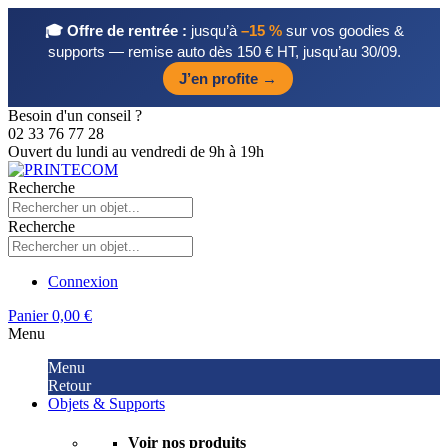
🎓 Offre de rentrée :
jusqu’à
–15 %
sur vos goodies &
supports — remise auto dès 150 € HT, jusqu’au 30/09.
J’en profite →
Besoin d'un conseil ?
02 33 76 77 28
Ouvert du lundi au vendredi de 9h à 19h
Recherche
Recherche
Connexion
Panier
0,00 €
Menu
Menu
Retour
Objets & Supports
Voir nos produits