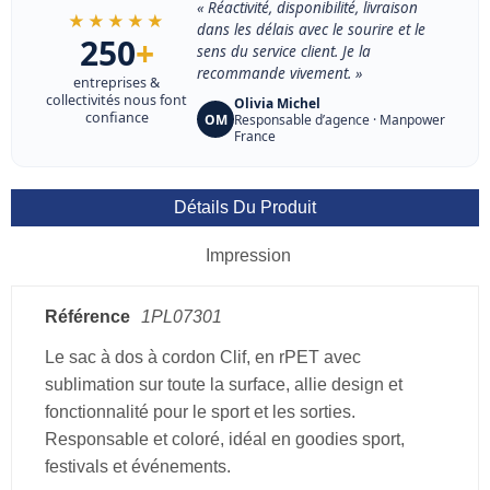
« Réactivité, disponibilité, livraison
★★★★★
dans les délais avec le sourire et le
250
+
sens du service client. Je la
recommande vivement. »
entreprises &
collectivités nous font
Olivia Michel
confiance
OM
Responsable d’agence · Manpower
France
Détails Du Produit
Impression
Référence
1PL07301
Le sac à dos à cordon Clif, en rPET avec
sublimation sur toute la surface, allie design et
fonctionnalité pour le sport et les sorties.
Responsable et coloré, idéal en goodies sport,
festivals et événements.