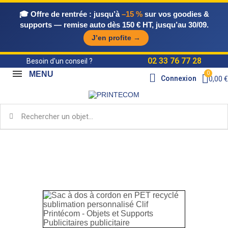
🎓 Offre de rentrée :
jusqu’à
–15 %
sur vos goodies &
supports — remise auto dès 150 € HT, jusqu’au 30/09.
J’en profite →
02 33 76 77 28
Besoin d'un conseil ?
MENU
Connexion
0,00 €
Accueil
Catalogue Objets & Supports
Objets
publicitaires
Sacs et bagages
Sacs à dos
Sac à
dos à cordon en PET recyclé sublimation personnalisé Clif