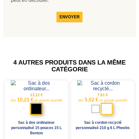
peut en découler.
ENVOYER
4 AUTRES PRODUITS DANS LA MÊME
CATÉGORIE
13,12 €
7,61 €
10,21 €
5,02 €
dès
en grande quantité
dès
en grande quantité
Noir
Naturel
Bleu
bruyère
Noir
chiné
Sac à dos ordinateur
Sac à cordon recyclé
personnalisé 15 pouces 15 L
personnalisé 210 g 6 L Pheebs
Benton