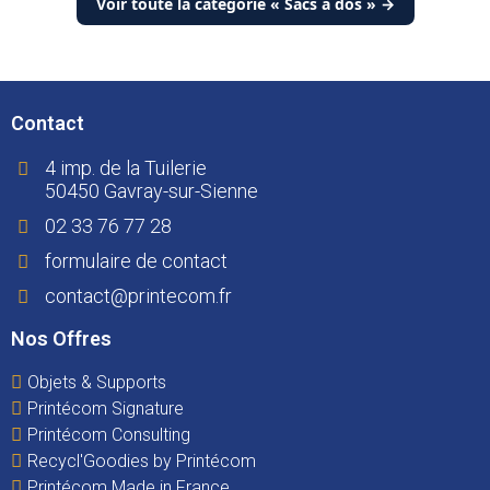
Voir toute la catégorie « Sacs à dos » →
Contact
4 imp. de la Tuilerie
50450 Gavray-sur-Sienne
02 33 76 77 28
formulaire de contact
contact@printecom.fr
Nos Offres
Objets & Supports
Printécom Signature
Printécom Consulting
Recycl'Goodies by Printécom
Printécom Made in France