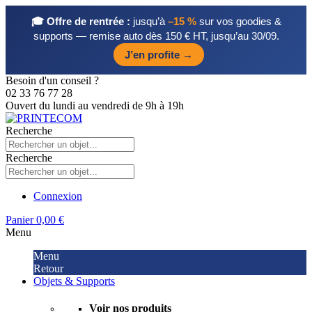
🎓 Offre de rentrée :
jusqu’à
–15 %
sur vos goodies &
supports — remise auto dès 150 € HT, jusqu’au 30/09.
J’en profite →
Besoin d'un conseil ?
02 33 76 77 28
Ouvert du lundi au vendredi de 9h à 19h
Recherche
Recherche
Connexion
Panier
0,00 €
Menu
Menu
Retour
Objets & Supports
Voir nos produits