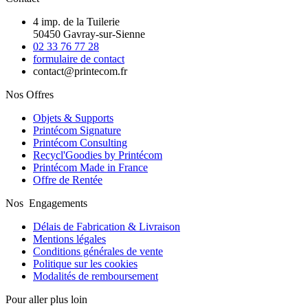
4 imp. de la Tuilerie
50450 Gavray-sur-Sienne
02 33 76 77 28
formulaire de contact
contact@printecom.fr
Nos Offres
Objets & Supports
Printécom Signature
Printécom Consulting
Recycl'Goodies by Printécom
Printécom Made in France
Offre de Rentée
Nos Engagements
Délais de Fabrication & Livraison
Mentions légales
Conditions générales de vente
Politique sur les cookies
Modalités de remboursement
Pour aller plus loin