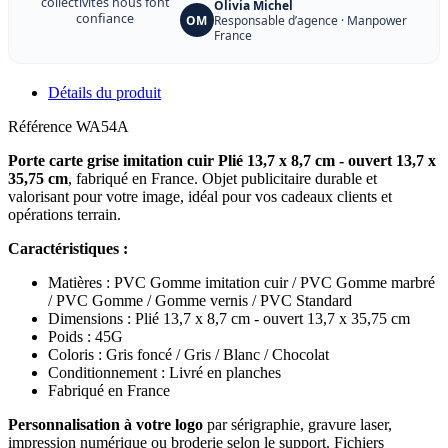
collectivités nous font
Olivia Michel
confiance
OM
Responsable d’agence · Manpower
France
Détails du produit
Référence
WA54A
Porte carte grise imitation cuir Plié 13,7 x 8,7 cm - ouvert 13,7 x
35,75 cm
, fabriqué en France. Objet publicitaire durable et
valorisant pour votre image, idéal pour vos cadeaux clients et
opérations terrain.
Caractéristiques :
Matières : PVC Gomme imitation cuir / PVC Gomme marbré
/ PVC Gomme / Gomme vernis / PVC Standard
Dimensions : Plié 13,7 x 8,7 cm - ouvert 13,7 x 35,75 cm
Poids : 45G
Coloris : Gris foncé / Gris / Blanc / Chocolat
Conditionnement : Livré en planches
Fabriqué en France
Personnalisation à votre logo
par sérigraphie, gravure laser,
impression numérique ou broderie selon le support. Fichiers