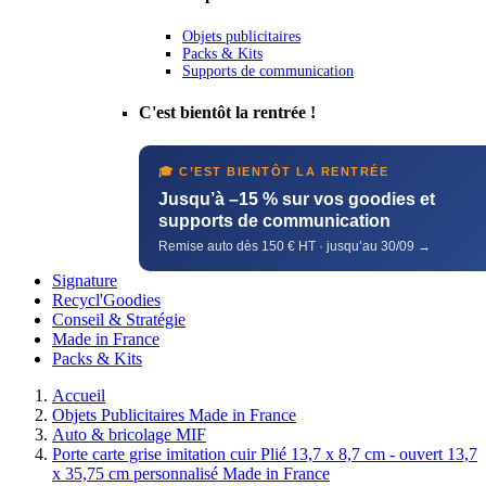
Objets publicitaires
Packs & Kits
Supports de communication
C'est bientôt la rentrée !
🎓 C’EST BIENTÔT LA RENTRÉE
Jusqu’à –15 % sur vos goodies et
supports de communication
Remise auto dès 150 € HT · jusqu’au 30/09 →
Signature
Recycl'Goodies
Conseil & Stratégie
Made in France
Packs & Kits
Accueil
Objets Publicitaires Made in France
Auto & bricolage MIF
Porte carte grise imitation cuir Plié 13,7 x 8,7 cm - ouvert 13,7
x 35,75 cm personnalisé Made in France