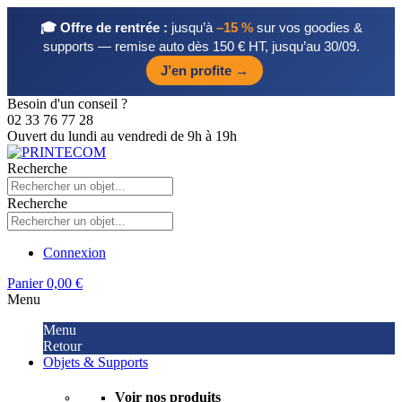
🎓 Offre de rentrée :
jusqu’à
–15 %
sur vos goodies &
supports — remise auto dès 150 € HT, jusqu’au 30/09.
J’en profite →
Besoin d'un conseil ?
02 33 76 77 28
Ouvert du lundi au vendredi de 9h à 19h
Recherche
Recherche
Connexion
Panier
0,00 €
Menu
Menu
Retour
Objets & Supports
Voir nos produits