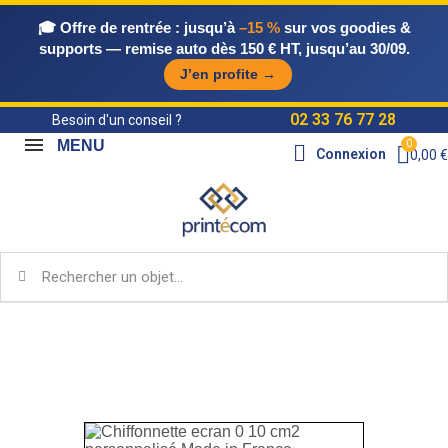
🎓 Offre de rentrée :
jusqu’à
–15 %
sur vos goodies &
supports — remise auto dès 150 € HT, jusqu’au 30/09.
J’en profite →
02 33 76 77 28
Besoin d'un conseil ?
MENU
Connexion
0,00 €
Accueil
Objets Publicitaires Made in France
Bureau &
high-tech MIF
Chiffonnette ecran 0 10 cm2 personnalisé
Made in France