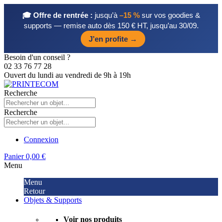
🎓 Offre de rentrée :
jusqu’à
–15 %
sur vos goodies &
supports — remise auto dès 150 € HT, jusqu’au 30/09.
J’en profite →
Besoin d'un conseil ?
02 33 76 77 28
Ouvert du lundi au vendredi de 9h à 19h
Recherche
Recherche
Connexion
Panier
0,00 €
Menu
Menu
Retour
Objets & Supports
Voir nos produits