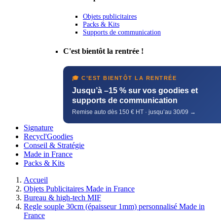
Objets publicitaires
Packs & Kits
Supports de communication
C'est bientôt la rentrée !
🎓 C’EST BIENTÔT LA RENTRÉE
Jusqu’à –15 % sur vos goodies et
supports de communication
Remise auto dès 150 € HT · jusqu’au 30/09 →
Signature
Recycl'Goodies
Conseil & Stratégie
Made in France
Packs & Kits
Accueil
Objets Publicitaires Made in France
Bureau & high-tech MIF
Regle souple 30cm (épaisseur 1mm) personnalisé Made in
France