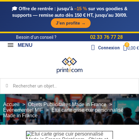
🎓 Offre de rentrée :
jusqu’à
–15 %
sur vos goodies &
supports — remise auto dès 150 € HT, jusqu’au 30/09.
J’en profite →
02 33 76 77 28
Besoin d'un conseil ?
MENU
Connexion
0,00 €
Accueil
Objets Publicitaires Made in France
Événementiel MIF
Étui carte grise cuir personnalisé
Made in France