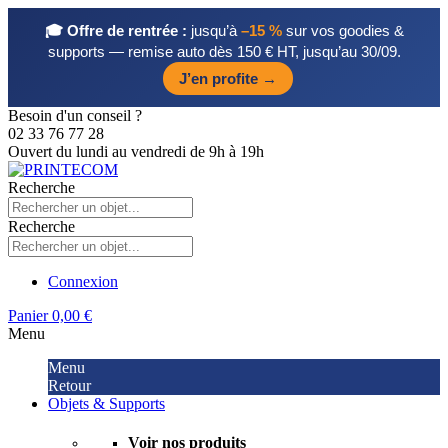
🎓 Offre de rentrée :
jusqu’à
–15 %
sur vos goodies &
supports — remise auto dès 150 € HT, jusqu’au 30/09.
J’en profite →
Besoin d'un conseil ?
02 33 76 77 28
Ouvert du lundi au vendredi de 9h à 19h
Recherche
Recherche
Connexion
Panier
0,00 €
Menu
Menu
Retour
Objets & Supports
Voir nos produits