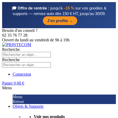
🎓 Offre de rentrée :
jusqu’à
–15 %
sur vos goodies &
supports — remise auto dès 150 € HT, jusqu’au 30/09.
J’en profite →
Besoin d'un conseil ?
02 33 76 77 28
Ouvert du lundi au vendredi de 9h à 19h
Recherche
Recherche
Connexion
Panier
0,00 €
Menu
Menu
Retour
Objets & Supports
Voir nos produits