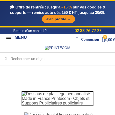
🎓 Offre de rentrée :
jusqu’à
–15 %
sur vos goodies &
supports — remise auto dès 150 € HT, jusqu’au 30/09.
J’en profite →
02 33 76 77 28
Besoin d'un conseil ?
MENU
Connexion
0,00 €
Accueil
Objets Publicitaires Made in France
Maison
MIF
Dessous de plat liege personnalisé Made in France