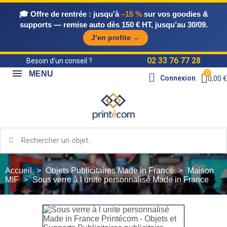
🎓 Offre de rentrée :
jusqu’à
–15 %
sur vos goodies &
supports — remise auto dès 150 € HT, jusqu’au 30/09.
J’en profite →
02 33 76 77 28
Besoin d'un conseil ?
MENU
Connexion
0,00 €
Accueil
Objets Publicitaires Made in France
Maison
MIF
Sous verre à l unite personnalisé Made in France