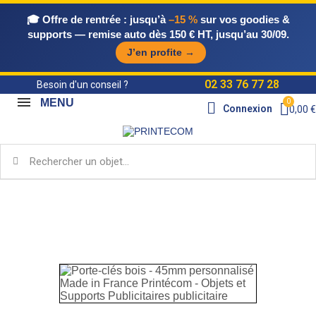
🎓 Offre de rentrée :
jusqu’à
–15 %
sur vos goodies &
supports — remise auto dès 150 € HT, jusqu’au 30/09.
J’en profite →
02 33 76 77 28
Besoin d'un conseil ?
MENU
Connexion
0,00 €
Accueil
Objets Publicitaires Made in France
Porte-
clés & accessoires MIF
Porte-clés bois - 45mm
personnalisé Made in France