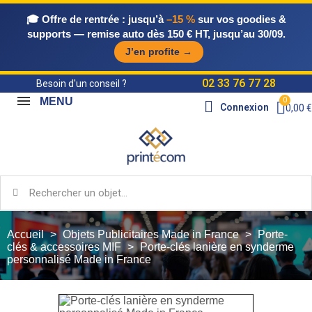
🎓 Offre de rentrée :
jusqu’à
–15 %
sur vos goodies &
supports — remise auto dès 150 € HT, jusqu’au 30/09.
J’en profite →
02 33 76 77 28
Besoin d'un conseil ?
MENU
Connexion
0,00 €
Accueil
Objets Publicitaires Made in France
Porte-
clés & accessoires MIF
Porte-clés lanière en synderme
personnalisé Made in France