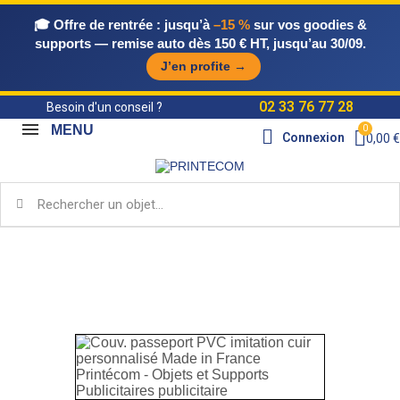
🎓 Offre de rentrée :
jusqu’à
–15 %
sur vos goodies &
supports — remise auto dès 150 € HT, jusqu’au 30/09.
J’en profite →
02 33 76 77 28
Besoin d'un conseil ?
MENU
Connexion
0,00 €
Accueil
Objets Publicitaires Made in France
Sacs &
bagagerie MIF
Couv. passeport PVC imitation cuir
personnalisé Made in France