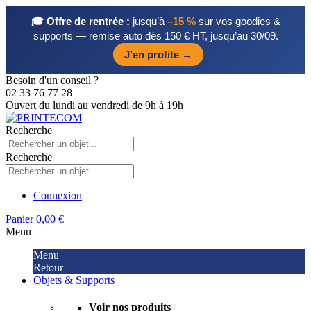
🎓 Offre de rentrée :
jusqu’à
–15 %
sur vos goodies &
supports — remise auto dès 150 € HT, jusqu’au 30/09.
J’en profite →
Besoin d'un conseil ?
02 33 76 77 28
Ouvert du lundi au vendredi de 9h à 19h
Recherche
Recherche
Connexion
Panier
0,00 €
Menu
Menu
Retour
Objets & Supports
Voir nos produits