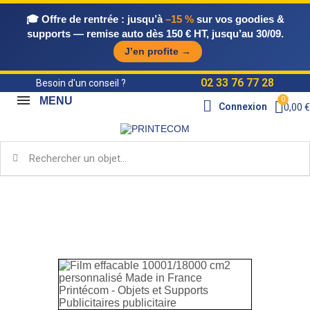
🎓 Offre de rentrée :
jusqu’à
–15 %
sur vos goodies &
supports — remise auto dès 150 € HT, jusqu’au 30/09.
J’en profite →
02 33 76 77 28
Besoin d'un conseil ?
MENU
Connexion
0,00 €
Accueil
Objets Publicitaires Made in France
Sur-
mesure MIF
Film effacable 10001/18000 cm2
personnalisé Made in France