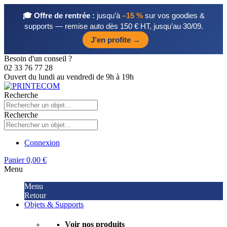
🎓 Offre de rentrée :
jusqu’à
–15 %
sur vos goodies &
supports — remise auto dès 150 € HT, jusqu’au 30/09.
J’en profite →
Besoin d'un conseil ?
02 33 76 77 28
Ouvert du lundi au vendredi de 9h à 19h
Recherche
Recherche
Connexion
Panier
0,00 €
Menu
Menu
Retour
Objets & Supports
Voir nos produits