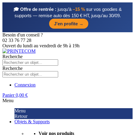
🎓 Offre de rentrée :
jusqu’à
–15 %
sur vos goodies &
supports — remise auto dès 150 € HT, jusqu’au 30/09.
J’en profite →
Besoin d'un conseil ?
02 33 76 77 28
Ouvert du lundi au vendredi de 9h à 19h
Recherche
Recherche
Connexion
Panier
0,00 €
Menu
Menu
Retour
Objets & Supports
Voir nos produits