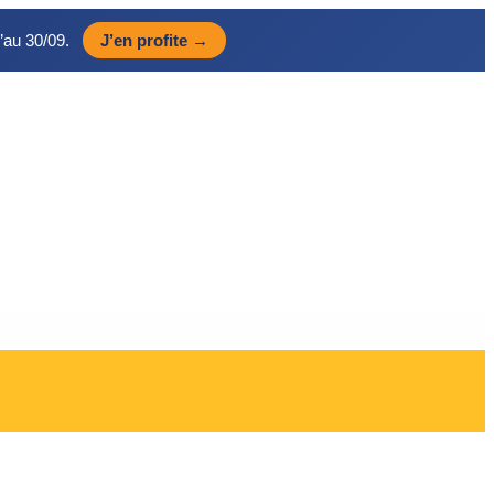
’au 30/09.
J’en profite →