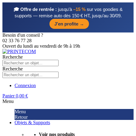
🎓 Offre de rentrée :
jusqu’à
–15 %
sur vos goodies &
supports — remise auto dès 150 € HT, jusqu’au 30/09.
J’en profite →
Besoin d'un conseil ?
02 33 76 77 28
Ouvert du lundi au vendredi de 9h à 19h
Recherche
Recherche
Connexion
Panier
0,00 €
Menu
Menu
Retour
Objets & Supports
Voir nos produits