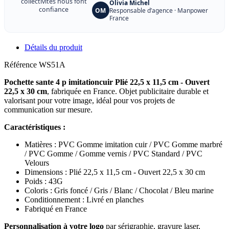
collectivités nous font
Olivia Michel
confiance
OM
Responsable d’agence · Manpower
France
Détails du produit
Référence
WS51A
Pochette sante 4 p imitationcuir Plié 22,5 x 11,5 cm - Ouvert
22,5 x 30 cm
, fabriquée en France. Objet publicitaire durable et
valorisant pour votre image, idéal pour vos projets de
communication sur mesure.
Caractéristiques :
Matières : PVC Gomme imitation cuir / PVC Gomme marbré
/ PVC Gomme / Gomme vernis / PVC Standard / PVC
Velours
Dimensions : Plié 22,5 x 11,5 cm - Ouvert 22,5 x 30 cm
Poids : 43G
Coloris : Gris foncé / Gris / Blanc / Chocolat / Bleu marine
Conditionnement : Livré en planches
Fabriqué en France
Personnalisation à votre logo
par sérigraphie, gravure laser,