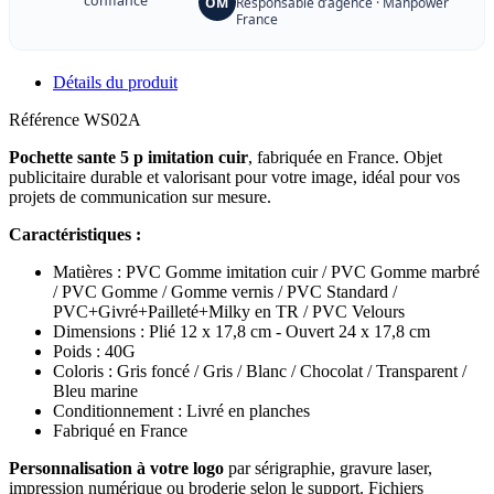
confiance
OM
Responsable d’agence · Manpower
France
Détails du produit
Référence
WS02A
Pochette sante 5 p imitation cuir
, fabriquée en France. Objet
publicitaire durable et valorisant pour votre image, idéal pour vos
projets de communication sur mesure.
Caractéristiques :
Matières : PVC Gomme imitation cuir / PVC Gomme marbré
/ PVC Gomme / Gomme vernis / PVC Standard /
PVC+Givré+Pailleté+Milky en TR / PVC Velours
Dimensions : Plié 12 x 17,8 cm - Ouvert 24 x 17,8 cm
Poids : 40G
Coloris : Gris foncé / Gris / Blanc / Chocolat / Transparent /
Bleu marine
Conditionnement : Livré en planches
Fabriqué en France
Personnalisation à votre logo
par sérigraphie, gravure laser,
impression numérique ou broderie selon le support. Fichiers