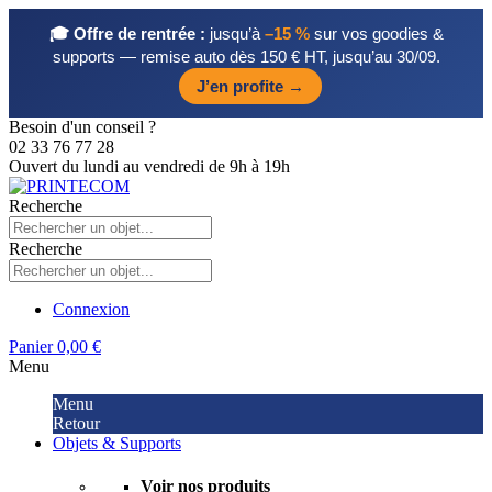
🎓 Offre de rentrée :
jusqu’à
–15 %
sur vos goodies &
supports — remise auto dès 150 € HT, jusqu’au 30/09.
J’en profite →
Besoin d'un conseil ?
02 33 76 77 28
Ouvert du lundi au vendredi de 9h à 19h
Recherche
Recherche
Connexion
Panier
0,00 €
Menu
Menu
Retour
Objets & Supports
Voir nos produits