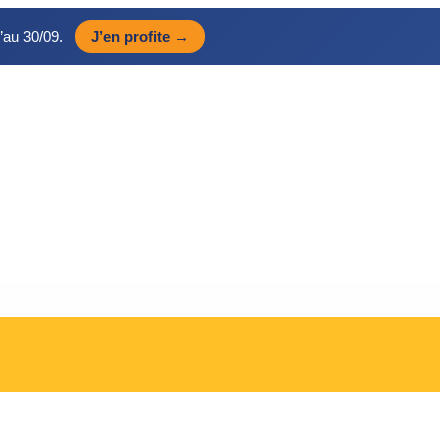
’au 30/09.
J’en profite →