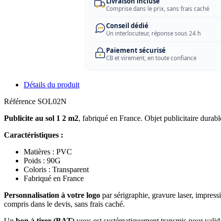
Livraison incluse
Comprise dans le prix, sans frais caché
Conseil dédié
Un interlocuteur, réponse sous 24 h
Paiement sécurisé
CB et virement, en toute confiance
Détails du produit
Référence
SOL02N
Publicite au sol 1 2 m2
, fabriqué en France. Objet publicitaire durab
Caractéristiques :
Matières : PVC
Poids : 90G
Coloris : Transparent
Fabriqué en France
Personnalisation à votre logo
par sérigraphie, gravure laser, impress
compris dans le devis, sans frais caché.
Un
bon à tirer (BAT)
vous est systématiquement transmis pour valida