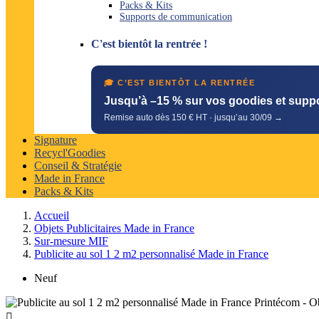
Packs & Kits
Supports de communication
C'est bientôt la rentrée !
🎓 C’EST BIENTÔT LA RENTRÉE
Jusqu’à –15 % sur vos goodies et supp
Remise auto dès 150 € HT · jusqu’au 30/09 →
Signature
Recycl'Goodies
Conseil & Stratégie
Made in France
Packs & Kits
Accueil
Objets Publicitaires Made in France
Sur-mesure MIF
Publicite au sol 1 2 m2 personnalisé Made in France
Neuf
