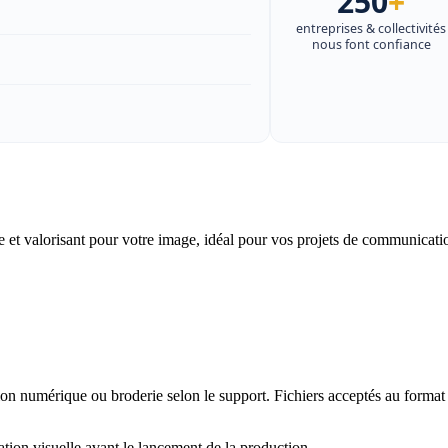
250
+
entreprises & collectivités
nous font confiance
le et valorisant pour votre image, idéal pour vos projets de communicati
ion numérique ou broderie selon le support. Fichiers acceptés au format
tion visuelle avant le lancement de la production.