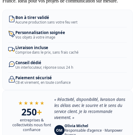
France. Idéal pour vos projets de communication sur mesure.
Bon à tirer validé
Aucune production sans votre feu vert
Personnalisation soignée
Vos objets à votre image
Livraison incluse
Comprise dans le prix, sans frais caché
Conseil dédié
Un interlocuteur, réponse sous 24 h
Paiement sécurisé
CB et virement, en toute confiance
« Réactivité, disponibilité, livraison dans
★★★★★
les délais avec le sourire et le sens du
250
+
service client. Je la recommande
vivement. »
entreprises &
collectivités nous font
Olivia Michel
confiance
OM
Responsable d’agence · Manpower
France