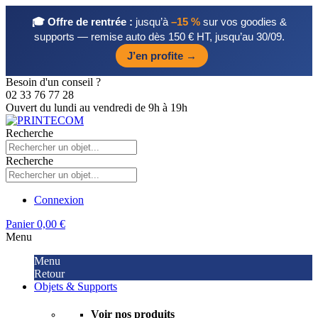
🎓 Offre de rentrée :
jusqu’à
–15 %
sur vos goodies &
supports — remise auto dès 150 € HT, jusqu’au 30/09.
J’en profite →
Besoin d'un conseil ?
02 33 76 77 28
Ouvert du lundi au vendredi de 9h à 19h
Recherche
Recherche
Connexion
Panier
0,00 €
Menu
Menu
Retour
Objets & Supports
Voir nos produits