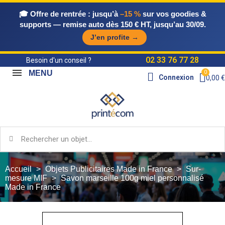
🎓 Offre de rentrée :
jusqu’à
–15 %
sur vos goodies &
supports — remise auto dès 150 € HT, jusqu’au 30/09.
J’en profite →
02 33 76 77 28
Besoin d'un conseil ?
MENU
Connexion
0,00 €
Accueil
Objets Publicitaires Made in France
Sur-
mesure MIF
Savon marseille 100g miel personnalisé
Made in France