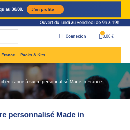
qu’au 30/09.
J’en profite →
Ouvert du lundi au vendredi de 9h à 19h
Connexion
0,00 €
 France
Packs & Kits
ail en canne à sucre personnalisé Made in France
cre personnalisé Made in