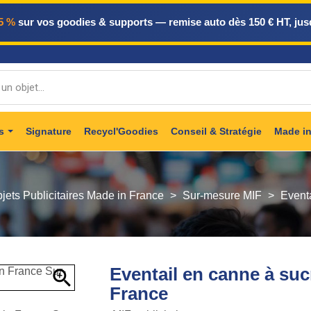
5 %
sur vos goodies & supports — remise auto dès 150 € HT, jus
ts
Signature
Recycl'Goodies
Conseil & Stratégie
Made in
jets Publicitaires Made in France
Sur-mesure MIF
Event
Eventail en canne à su

France