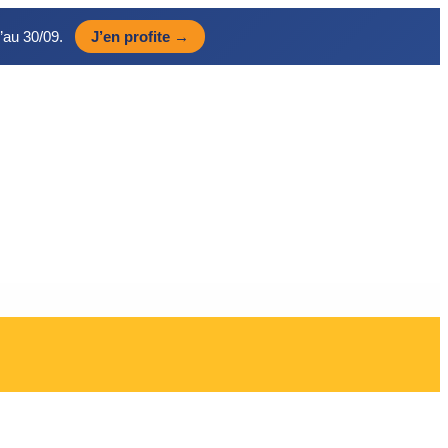
’au 30/09.
J’en profite →