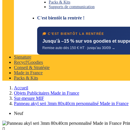
Packs & Kits
Supports de communication
C'est bientôt la rentrée !
🎓 C’EST BIENTÔT LA RENTRÉE
Jusqu’à –15 % sur vos goodies et supp
Remise auto dès 150 € HT · jusqu’au 30/09 →
Signature
Recycl'Goodies
Conseil & Stratégie
Made in France
Packs & Kits
Accueil
Objets Publicitaires Made in France
Sur-mesure MIF
Panneau akyl seri 3mm 80x40cm personnalisé Made in France
Neuf
